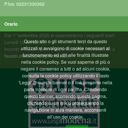
P.Iva: 02231330362
Orario
Dal 1° settembre 2020 si osserveranno i seguenti orari:
Questo sito o gli strumenti terzi da questo
Lunedì 10:00-12:00;
utilizzati si avvalgono di cookie necessari al
Incontri e riunioni previo appuntamento: scrivere mail a
funzionamento ed utili alle finalità illustrate
fausto.melotti@uispmodena.it
nella cookie policy. Se vuoi saperne di più o
negare il consenso a tutti o ad alcuni cookie,
consulta la cookie policy utilizzando il tasto
'Leggi' di questo banner o il link presente nella
parte inferiore di ogni pagina. Chiudendo
questo banner, scorrendo questa pagina,
cliccando su un link o proseguendo la
navigazione in altra maniera, acconsenti
all’uso dei cookie.