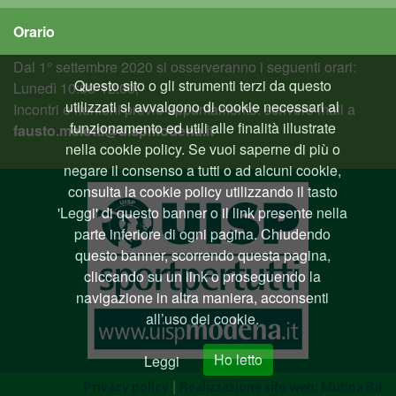
Orario
Dal 1° settembre 2020 si osserveranno i seguenti orari:
Questo sito o gli strumenti terzi da questo
Lunedì 10:00-12:00;
utilizzati si avvalgono di cookie necessari al
Incontri e riunioni previo appuntamento: scrivere mail a
funzionamento ed utili alle finalità illustrate
fausto.melotti@uispmodena.it
nella cookie policy. Se vuoi saperne di più o
negare il consenso a tutti o ad alcuni cookie,
consulta la cookie policy utilizzando il tasto
'Leggi' di questo banner o il link presente nella
parte inferiore di ogni pagina. Chiudendo
questo banner, scorrendo questa pagina,
cliccando su un link o proseguendo la
navigazione in altra maniera, acconsenti
all’uso dei cookie.
Ho letto
Leggi
|
Privacy policy
Realizzazione sito web: Mutina Bit