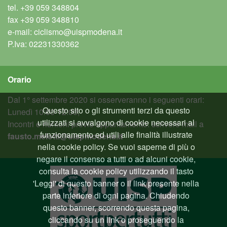
tel.
+39 059 348804
fax
+39 059 348810
e-mail:
ciclismo@uispmodena.it
P.Iva: 02231330362
Orario
Dal 1° settembre 2020 si osserveranno i seguenti orari:
Questo sito o gli strumenti terzi da questo
Lunedì 10:00-12:00;
utilizzati si avvalgono di cookie necessari al
Incontri e riunioni previo appuntamento: scrivere mail a
funzionamento ed utili alle finalità illustrate
fausto.melotti@uispmodena.it
nella cookie policy. Se vuoi saperne di più o
negare il consenso a tutti o ad alcuni cookie,
consulta la cookie policy utilizzando il tasto
'Leggi' di questo banner o il link presente nella
parte inferiore di ogni pagina. Chiudendo
questo banner, scorrendo questa pagina,
cliccando su un link o proseguendo la