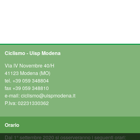
Ciclismo - Uisp Modena
Via IV Novembre 40/H
41123 Modena (MO)
tel.
+39 059 348804
fax
+39 059 348810
e-mail:
ciclismo@uispmodena.it
P.Iva: 02231330362
Orario
Dal 1° settembre 2020 si osserveranno i seguenti orari: