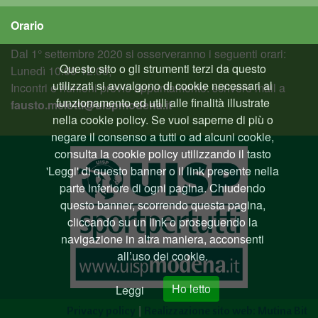
Orario
Dal 1° settembre 2020 si osserveranno i seguenti orari:
Questo sito o gli strumenti terzi da questo
Lunedì 10:00-12:00;
utilizzati si avvalgono di cookie necessari al
Incontri e riunioni previo appuntamento: scrivere mail a
funzionamento ed utili alle finalità illustrate
fausto.melotti@uispmodena.it
nella cookie policy. Se vuoi saperne di più o
negare il consenso a tutti o ad alcuni cookie,
consulta la cookie policy utilizzando il tasto
'Leggi' di questo banner o il link presente nella
parte inferiore di ogni pagina. Chiudendo
questo banner, scorrendo questa pagina,
cliccando su un link o proseguendo la
navigazione in altra maniera, acconsenti
all’uso dei cookie.
Ho letto
Leggi
|
Privacy policy
Realizzazione sito web: Mutina Bit