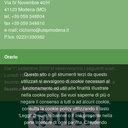
Via IV Novembre 40/H
41123 Modena (MO)
tel.
+39 059 348804
fax
+39 059 348810
e-mail:
ciclismo@uispmodena.it
P.Iva: 02231330362
Orario
Dal 1° settembre 2020 si osserveranno i seguenti orari:
Questo sito o gli strumenti terzi da questo
Lunedì 10:00-12:00;
utilizzati si avvalgono di cookie necessari al
Incontri e riunioni previo appuntamento: scrivere mail a
funzionamento ed utili alle finalità illustrate
fausto.melotti@uispmodena.it
nella cookie policy. Se vuoi saperne di più o
negare il consenso a tutti o ad alcuni cookie,
consulta la cookie policy utilizzando il tasto
'Leggi' di questo banner o il link presente nella
parte inferiore di ogni pagina. Chiudendo