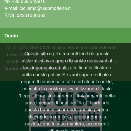
fax
+39 059 348810
e-mail:
ciclismo@uispmodena.it
P.Iva: 02231330362
Orario
Dal 1° settembre 2020 si osserveranno i seguenti orari:
Questo sito o gli strumenti terzi da questo
Lunedì 10:00-12:00;
utilizzati si avvalgono di cookie necessari al
Incontri e riunioni previo appuntamento: scrivere mail a
funzionamento ed utili alle finalità illustrate
fausto.melotti@uispmodena.it
nella cookie policy. Se vuoi saperne di più o
negare il consenso a tutti o ad alcuni cookie,
consulta la cookie policy utilizzando il tasto
'Leggi' di questo banner o il link presente nella
parte inferiore di ogni pagina. Chiudendo
questo banner, scorrendo questa pagina,
cliccando su un link o proseguendo la
navigazione in altra maniera, acconsenti
all’uso dei cookie.