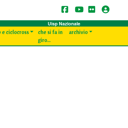
Uisp Nazionale
 e ciclocross
che si fa in
archivio
giro...