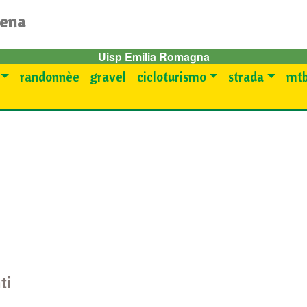
dena
Uisp Emilia Romagna
randonnèe
gravel
cicloturismo
strada
mtb
ti