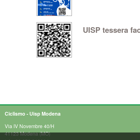
UISP tessera fac
Ciclismo - Uisp Modena
Via IV Novembre 40/H
41123 Modena (MO)