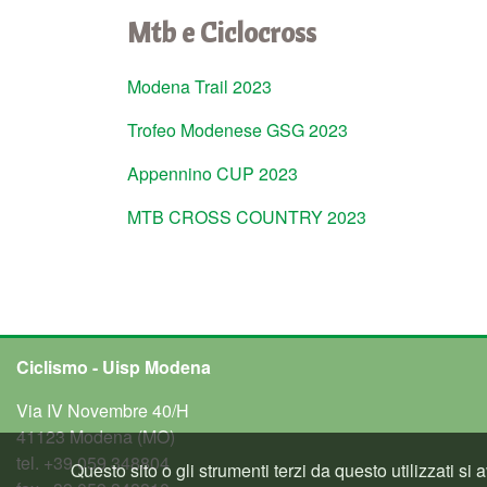
Mtb e Ciclocross
Modena Trail 2023
Trofeo Modenese GSG 2023
Appennino CUP 2023
MTB CROSS COUNTRY 2023
Ciclismo - Uisp Modena
Via IV Novembre 40/H
41123 Modena (MO)
tel.
+39 059 348804
Questo sito o gli strumenti terzi da questo utilizzati si