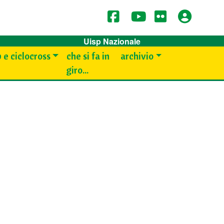
Uisp Nazionale
 e ciclocross
che si fa in
archivio
giro...