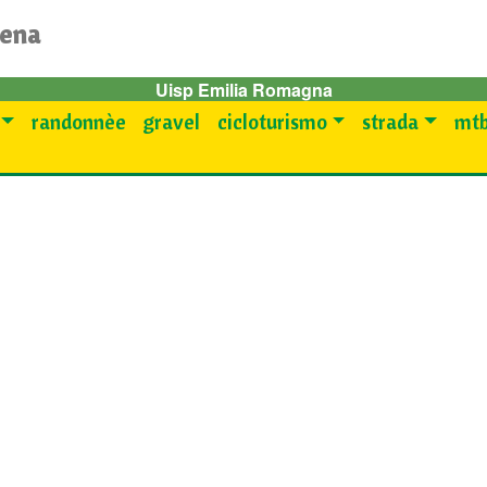
dena
Uisp Emilia Romagna
randonnèe
gravel
cicloturismo
strada
mtb